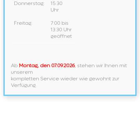
Donnerstag:
15:30
Preisgekröntes italienisches Design
Uhr
NEU BEI UNS IN DER AUSSTELLUNG
Freitag:
7:00 bis
LAUFEN – Ein Meisterwerk der Ordnung und des Stils
13:30 Uhr
geöffnet
Neueste Kommentare
Archiv
Ab
Montag, den 07.09.2026
, stehen wir Ihnen mit
unserem
Mai 2026
kompletten Service wieder wie gewohnt zur
November 2024
Verfügung.
Februar 2024
Januar 2024
Mai 2021
September 2020