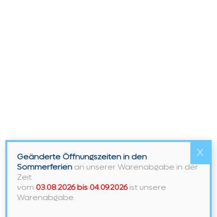
SUCHEN
X
Geänderte Öffnungszeiten in den
Sommerferien
an unserer Warenabgabe in der
Zeit
vom
03.08.2026 bis 04.09.2026
ist unsere
Warenabgabe.
Bitte vereinbaren Sie einen
Beratungstermin
, damit
wir genug Zeit für Sie haben.