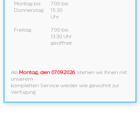
Montag bis
7:00 bis
Sanitär Bez GmbH
Donnerstag:
15:30
Am Heilbrunnen 122-126
Uhr
72766 Reutlingen
Tel.:
071 21– 14 93-0
Freitag:
7:00 bis
13:30 Uhr
info@sanitaerbez.de
Badausstellung Öffnungszeiten
geöffnet
Mo-Fr: 9.00 – 18.00 Uhr
Sa: 9.00 – 13.00 Uhr
Warenabgabe Öffnungszeiten
Ab
Montag, den 07.09.2026
, stehen wir Ihnen mit
unserem
Mo-Do: 7.00 - 17.00 Uhr
kompletten Service wieder wie gewohnt zur
Fr: 7.00 - 13.30 Uhr
Verfügung.
Sa: geschlossen
Job
s
Ausbildung
AGBs
Impressum
Datenschutz
Cookie-Rechtlinie (EU)