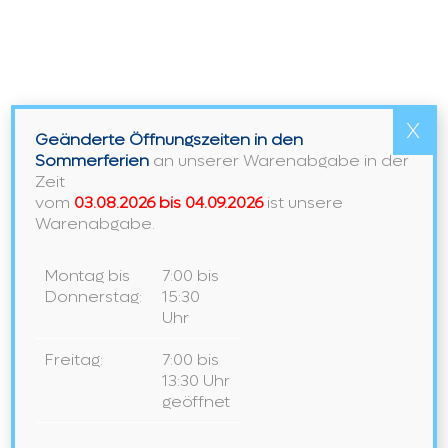
X
Wir beraten Sie gerne.
Geänderte Öffnungszeiten in den
Sommerferien
an unserer Warenabgabe in der
Zeit
vom
03.08.2026 bis 04.09.2026
ist unsere
Warenabgabe.
Montag bis
7:00 bis
Donnerstag:
15:30
Uhr
Freitag:
7:00 bis
13:30 Uhr
geöffnet