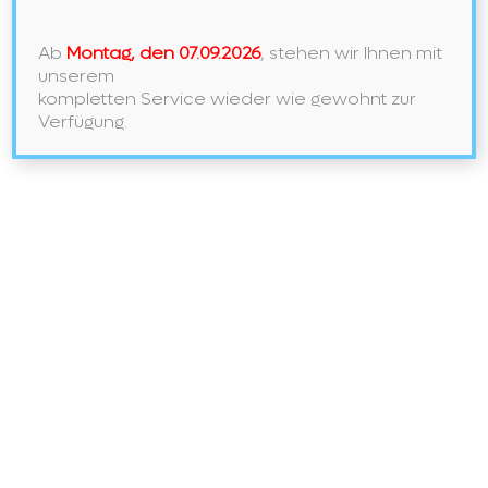
Ab
Montag, den 07.09.2026
, stehen wir Ihnen mit
unserem
kompletten Service wieder wie gewohnt zur
Verfügung.
ICH WÜNSCHE EINEN UNVERBINDLICHEN
BERATUNGS-/PLANUNGSTERMIN BEI SANITÄR
BEZ
ZUM THEMA:
Sanitär
Wärme
Ich stimme den