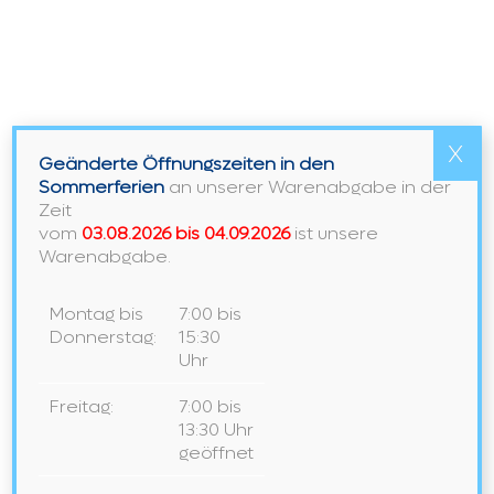
Arbeit mit Auszeichnungen und Awards geschätzt
wird. Wir fühlen uns immer geehrt, wenn wir
beispielsweise regelmäßig von der A&W unter die
100 besten Badstudios Deutschlands gewählt
werden!
Vorlesen
X
Geänderte Öffnungszeiten in den
Sommerferien
an unserer Warenabgabe in der
Zeit
vom
03.08.2026 bis 04.09.2026
ist unsere
Warenabgabe.
Montag bis
7:00 bis
Donnerstag:
15:30
Uhr
Freitag:
7:00 bis
13:30 Uhr
geöffnet