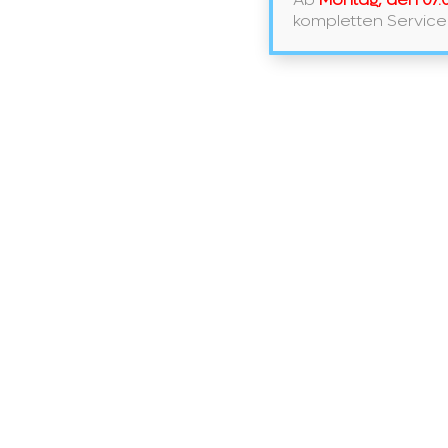
kompletten Service
Artisan Lines
Artisan Lines – handgefertigt aus
unserer Manufaktur Die
Handwerkskunst, die in die Duravit
Artisan Lines hineinfließt, wird in de
Produktionsstätten in Hornberg,
Schenkenzell, Meißen und Bischwille
kultiviert. Dabei wird nicht…
Artisan
Weiterlesen
Lines