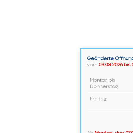
Nibe
Mit einer Wärmepumpe von NIBE
können Sie Ihr Zuhause mit Heizung,
Warmwasser sowie Lüftung und
Kühlung versorgen. Indem Sie die
Nibe
Weiterlesen
Geänderte Öffnung
vom
03.08.2026 bis 
Montag bis
Donnerstag:
Freitag:
Ab
Montag, den 07.