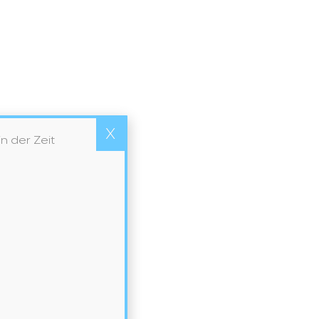
sgrohe, willkommen im
lfühlwunderland
ken Sie Ihre Badezimmerträume
eben! Wie sieht Ihr Traumbad
Welche Gefühle soll es auslösen?
n Sie es heraus
X
 der Zeit
Hansgrohe,
lesen
Willkommen
Im
Wohlfühlwunderland