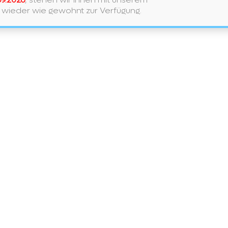
 wieder wie gewohnt zur Verfügung.
Quooker
redd
Welcher Quooker-Hahn passt zu Ihnen?
SCALI
Möchten Sie lediglich kochendes
nicht
Wasser entnehmen, oder auch kaltes
die p
n
und warmes, gekühltes, gefiltertes
die J
sprudelndes und stilles Wasser? Sehen
Award
r
Sie sich alle Ausführungen in unserem
Weiter
Sortiment…
Quooker
Weiterlesen
Einwilligung verwalten