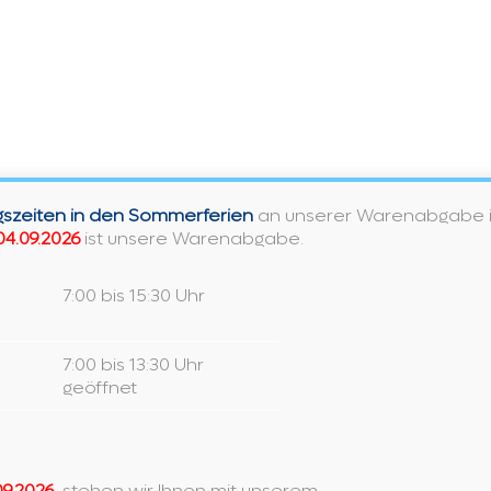
sanibel CoolStart
Han
Woh
Erleben Sie unsere neue sanibel
Armaturen Serie mit nachhaltiger
Erwec
CoolStart Technologie
zum L
aus? 
Sanibel
Weiterlesen
Finde
CoolStart
szeiten in den Sommerferien
an unserer Warenabgabe in
Weiter
04.09.2026
ist unsere Warenabgabe.
7:00 bis 15:30 Uhr
7:00 bis 13:30 Uhr
geöffnet
09.2026
, stehen wir Ihnen mit unserem