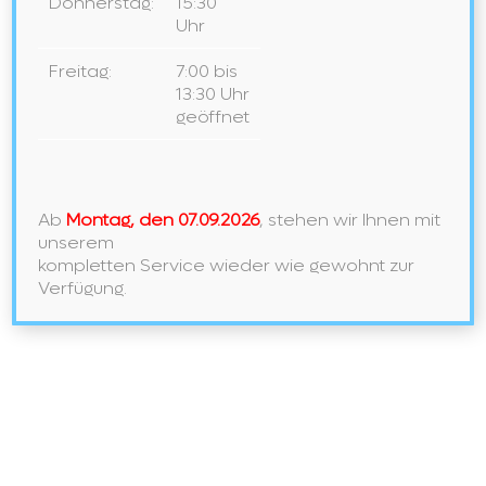
Donnerstag:
15:30
Uhr
Freitag:
7:00 bis
13:30 Uhr
geöffnet
Ab
Montag, den 07.09.2026
, stehen wir Ihnen mit
unserem
kompletten Service wieder wie gewohnt zur
Verfügung.
KEUCO EDITION LIGNATURE
KEUCO EDITION LIGNATUR Für Liebhaber des
Besonderen - Dieses exklusive
Einrichtungskonzept ist das Ergebnis aus
traditioneller TEAM 7-Handwerkskunst und der
erstklassigen Badkompetenz von KEUCO. Das
Unternehmen TEAM 7 produziert seit mehr…