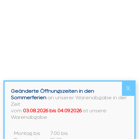
Schwarze Armaturen
Schwarze Armaturen Lange Zeit wurden die
Armaturen im Bad als rein funktionales Element
X
Geänderte Öffnungszeiten in den
betrachtet – doch heute werden sie mehr und
Sommerferien
an unserer Warenabgabe in der
mehr als dekorative Accessoires gesehen:
Zeit
Durch eine ausgefallene Formensprache,…
vom
03.08.2026 bis 04.09.2026
ist unsere
Warenabgabe.
Schwarze
Weiterlesen
Armaturen
Montag bis
7:00 bis