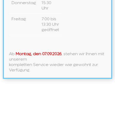
Donnerstag:
15:30
Preisgekröntes italienisches Design
Uhr
NEU BEI UNS IN DER AUSSTELLUNG
Freitag:
7:00 bis
LAUFEN – Ein Meisterwerk der Ordnung und des Stils
13:30 Uhr
geöffnet
Neueste Kommentare
Archiv
Ab
Montag, den 07.09.2026
, stehen wir Ihnen mit
unserem
Mai 2026
kompletten Service wieder wie gewohnt zur
November 2024
Verfügung.
Februar 2024
Januar 2024
Mai 2021
September 2020