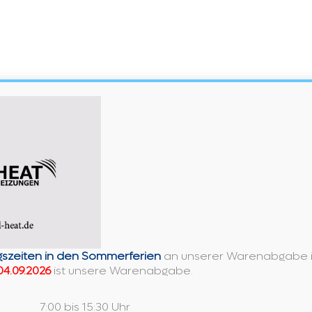
Gib
szeiten in den Sommerferien
an unserer Warenabgabe in
deine
04.09.2026
ist unsere Warenabgabe.
Website-
URL
n diesem Browser für meinen nächsten Kommentar
se
ein
7:00 bis 15:30 Uhr