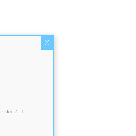
NEU BEI UNS IN DER AUSSTELLUNG
LAUFEN – Ein Meisterwerk der
Ordnung und des Stils
Neueste Kommentare
X
Archiv
Mai 2026
November 2024
Februar 2024
Januar 2024
Mai 2021
 der Zeit
September 2020
Kategorien