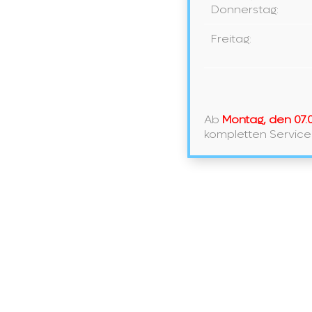
zum
speichern.
zum
Donnerstag:
Kommentieren
Komme
ein
ein
Freitag:
Ab
Montag, den 07.
kompletten Service