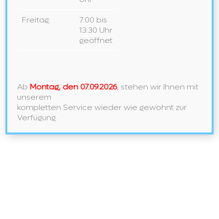
NEU BEI UNS IN DER AUSSTELLUNG
LAUFEN – Ein Meisterwerk der Ordnung und des Stils
Freitag:
7:00 bis
13:30 Uhr
geöffnet
Neueste Kommentare
Archiv
Ab
Montag, den 07.09.2026
, stehen wir Ihnen mit
Mai 2026
unserem
kompletten Service wieder wie gewohnt zur
November 2024
Verfügung.
Februar 2024
Januar 2024
Mai 2021
September 2020
Kategorien