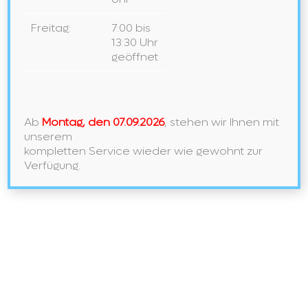
NEU BEI UNS IN DER AUSSTELLUNG
LAUFEN – Ein Meisterwerk der Ordnung und des Stils
Freitag:
7:00 bis
13:30 Uhr
geöffnet
Neueste Kommentare
Archiv
Ab
Montag, den 07.09.2026
, stehen wir Ihnen mit
Mai 2026
unserem
kompletten Service wieder wie gewohnt zur
November 2024
Verfügung.
Februar 2024
Januar 2024
Mai 2021
September 2020
Kategorien