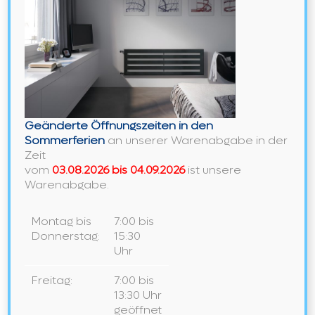
Schreibe einen Kommentar
Kommentar
Geänderte Öffnungszeiten in den
Sommerferien
an unserer Warenabgabe in der
Zeit
vom
03.08.2026 bis 04.09.2026
ist unsere
Warenabgabe.
Montag bis
7:00 bis
Gib
Donnerstag:
15:30
deinen
Uhr
Namen
Gib
oder
Freitag:
7:00 bis
deine
Benutzernamen
13:30 Uhr
E-
zum
geöffnet
Gib
Mail-