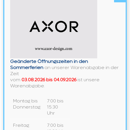
Axor
Schreibe einen Kommentar
Kommentar
Geänderte Öffnungszeiten in den
Sommerferien
an unserer Warenabgabe in der
Zeit
vom
03.08.2026 bis 04.09.2026
ist unsere
Warenabgabe.
Montag bis
7:00 bis
Donnerstag:
15:30
Gib
Uhr
deinen
Namen
Gib
Freitag:
7:00 bis
oder