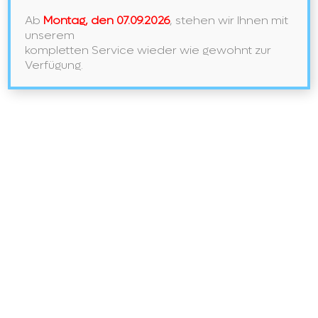
LAUFEN
Weiterlesen
–
Ab
Montag, den 07.09.2026
, stehen wir Ihnen mit
Ein
unserem
Meisterwerk
Der
kompletten Service wieder wie gewohnt zur
Ordnung
Verfügung.
Und
Des
Stils
LAUFEN MEDA – Hochwertige Details
in den Waschtischen
Das Herzstück der MEDA-Kollektion ist eine
unvergleichliche Hingabe an hochwertige