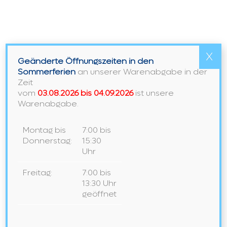
DER
AUSSTELLUNG
X
Geänderte Öffnungszeiten in den
Sommerferien
an unserer Warenabgabe in der
Zeit
vom
03.08.2026 bis 04.09.2026
ist unsere
Warenabgabe.
Montag bis
7:00 bis
Donnerstag:
15:30
LAUFEN – Ein Meisterwerk der
Uhr
Ordnung und des Stils
Freitag:
7:00 bis
13:30 Uhr
Die Waschtischunterschränke zeichnen sich
geöffnet
durch ein klares, geradliniges Design mit
schlanken Seitenwänden aus, dass